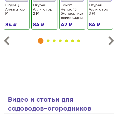
Огурец
Огурец
Томат
Огурец
Аллигатор
Аллигатор
Непас 13
Аллигатор
F1
2 F1
(Непасынкующийся
3 F1
сливовидный)
84 ₽
84 ₽
42 ₽
84 ₽
Видео и статьи для
садоводов-огородников