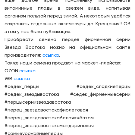
ещё долгое время помаленьку использовать
витаминные плоды в свежем виде, напитывая
организм пользой перед зимой. А некоторым удаётся
сохранить отдельные экземпляры до Крещения!! Об
этом у нас была публикация:
Приобрести семена перцев фирменной серии
Звезда Востока можно на официальном сайте
производителя:
ссылка
.
Также наши семена продают на маркет-плейсах:
OZON
ссылка
WB
ссылка
#седек_перцы #седек_сладкиеперцы
#седек_звездывостока #седек_фирменныесерии
#перцысериизвездавостока
#перец_звездавостокафиолетовая
#перец_звездавостокабелаявжёлтом
#перец_звездавостокамандариновая
#самыеурожайныеперцы