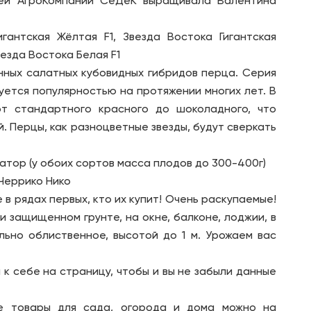
ей АгроКомпании СеДеК выращивала Валентина
игантская Жёлтая F1, Звезда Востока Гигантская
везда Востока Белая F1
нных салатных кубовидных гибридов перца. Серия
уется популярностью на протяжении многих лет. В
от стандартного красного до шоколадного, что
. Перцы, как разноцветные звезды, будут сверкать
гатор (у обоих сортов масса плодов до 300-400г)
 Черрико Нико
 в рядах первых, кто их купит! Очень раскупаемые!
 защищенном грунте, на окне, балконе, лоджии, в
льно облиственное, высотой до 1 м. Урожаем вас
к себе на страницу, чтобы и вы не забыли данные
ие товары для сада, огорода и дома можно на