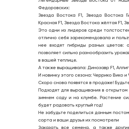
Легендарные Звёзды Востока от наш
Федоровских:
Звезда Востока F1, Звезда Востока Г
Красная F1, Звезда Востока жёлтая F1, З
Это одни из лидеров среди толстосте
отлично себя зарекомендовала и польз
нее входят гибриды разных цветов: 
позволяет сильно разнообразить урожай
в вашей теплице.
А также выращивала: Динозавр F1, Алли
И новинку этого сезона: Черрико Вико и
Скоро снова появятся в продаже! Будьте
Подходят для выращивания в открытом и
зимнем саду и на клумбе. Растение си
будет радовать круглый год!
Не забудьте поделиться данным постом 
сорта и ваши друзья их посмотрели
Заказать все семена, а также друг