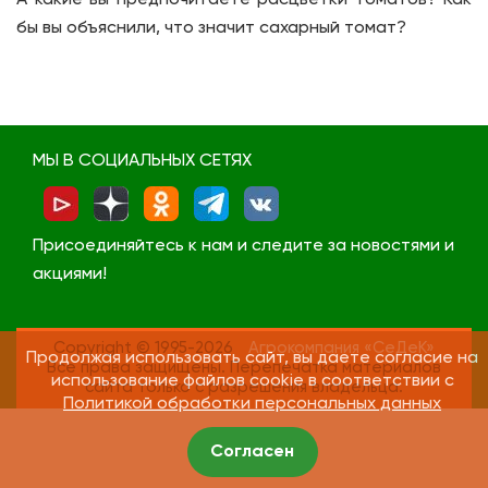
А какие вы предпочитаете расцветки томатов? Как
бы вы объяснили, что значит сахарный томат?
МЫ В СОЦИАЛЬНЫХ СЕТЯХ
Присоединяйтесь к нам и следите за новостями и
акциями!
Copyright © 1995-2026
Агрокомпания «СеДеК»
Продолжая использовать сайт, вы даете согласие на
Все права защищены. Перепечатка материалов
использование файлов cookie в соответствии с
сайта только с разрешения владельца.
Политикой обработки персональных данных
Согласен