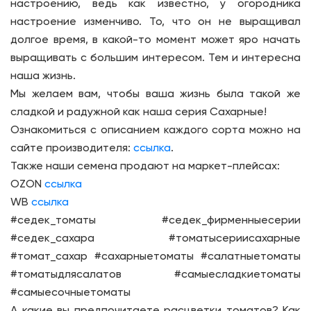
настроению, ведь как известно, у огородника
настроение изменчиво. То, что он не выращивал
долгое время, в какой-то момент может яро начать
выращивать с большим интересом. Тем и интересна
наша жизнь.
Мы желаем вам, чтобы ваша жизнь была такой же
сладкой и радужной как наша серия Сахарные!
Ознакомиться с описанием каждого сорта можно на
сайте производителя:
ссылка
.
Также наши семена продают на маркет-плейсах:
OZON
ссылка
WB
ссылка
#седек_томаты #седек_фирменныесерии
#седек_сахара #томатысериисахарные
#томат_сахар #сахарныетоматы #салатныетоматы
#томатыдлясалатов #самыесладкиетоматы
#самыесочныетоматы