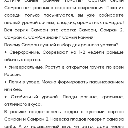
Хотите самые ранние томаты? Сортам серии
Самран нет равных в скорости созревания! Пока их
соседи только пасынкуются, вы уже собираете
первый урожай сочных, сладких, ароматных помидор!
Вся серия Самран это сорта: Самран, Самран 2,
Самран 4. СамРан значит Самый Ранний!
Почему Самран лучший выбор для раннего урожая?
+ Сверхранние. Созревают на 1-2 недели раньше
обычных сортов.
+ Универсальные. Растут в открытом грунте по всей
России.
+ Легки в уходе. Можно формировать пасынкованием
или без.
+ Стабильный урожай. Плоды ровные, красивые,
отличного вкуса.
В ролике представлены кадры с кустами сортов
Самран и Самран 2. Навеска плодов говорит сама за
себя. А их насыщенный вкус читается даже через