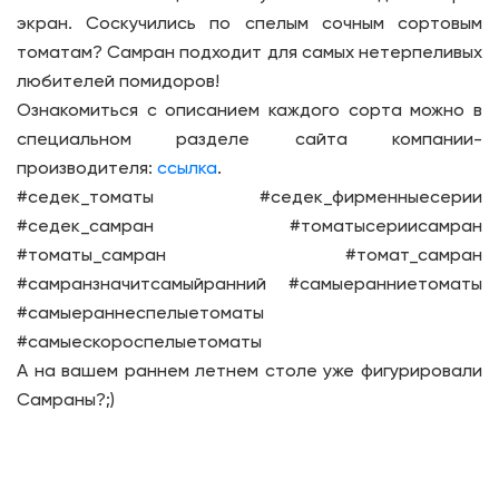
экран. Соскучились по спелым сочным сортовым
томатам? Самран подходит для самых нетерпеливых
любителей помидоров!
Ознакомиться с описанием каждого сорта можно в
специальном разделе сайта компании-
производителя:
ссылка
.
#седек_томаты #седек_фирменныесерии
#седек_самран #томатысериисамран
#томаты_самран #томат_самран
#самранзначитсамыйранний #самыеранниетоматы
#самыераннеспелыетоматы
#самыескороспелыетоматы
А на вашем раннем летнем столе уже фигурировали
Самраны?;)