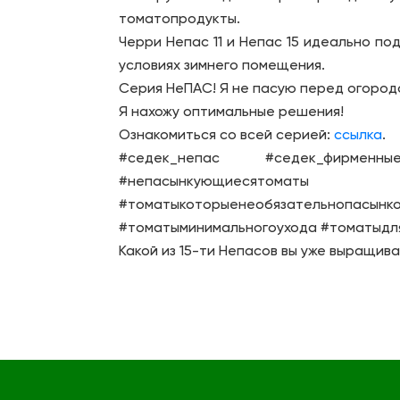
томатопродукты.
Черри Непас 11 и Непас 15 идеально по
условиях зимнего помещения.
Серия НеПАС! Я не пасую перед огород
Я нахожу оптимальные решения!
Ознакомиться со всей серией:
ссылка
.
#седек_непас #седек_фирменн
#непасынкующиесятоматы #
#томатыкоторыенеобязательнопасы
#томатыминимальногоухода #томатыдл
Какой из 15-ти Непасов вы уже выращив