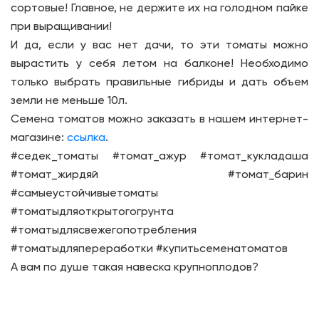
сортовые! Главное, не держите их на голодном пайке
при выращивании!
И да, если у вас нет дачи, то эти томаты можно
вырастить у себя летом на балконе! Необходимо
только выбрать правильные гибриды и дать объем
земли не меньше 10л.
Семена томатов можно заказать в нашем интернет-
магазине:
ссылка
.
#седек_томаты #томат_ажур #томат_кукладаша
#томат_жирдяй #томат_барин
#самыеустойчивыетоматы
#томатыдляоткрытогогрунта
#томатыдлясвежегопотребления
#томатыдляпереработки #купитьсеменатоматов
А вам по душе такая навеска крупноплодов?