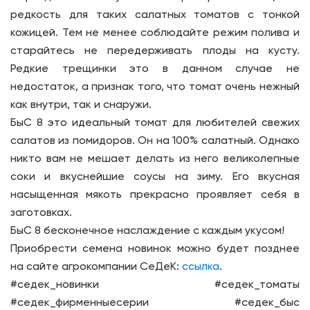
редкость для таких салатных томатов с тонкой
кожицей. Тем не менее соблюдайте режим полива и
старайтесь не передерживать плоды на кусту.
Редкие трещинки это в данном случае не
недостаток, а признак того, что томат очень нежный
как внутри, так и снаружи.
БыС 8 это идеальный томат для любителей свежих
салатов из помидоров. Он на 100% салатный. Однако
никто вам не мешает делать из него великолепные
соки и вкуснейшие соусы на зиму. Его вкусная
насыщенная мякоть прекрасно проявляет себя в
заготовках.
БыС 8 бесконечное наслаждение с каждым укусом!
Приобрести семена новинок можно будет позднее
на сайте агрокомпании СеДеК:
ссылка
.
#седек_новинки #седек_томаты
#седек_фирменныесерии #седек_быс