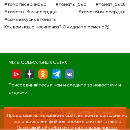
#томатысериибыс #томаты_быс #томат_быс8
#томаты_бычьесердце #томатбычьесердце
#самыевкусныетоматы
Как вам наша новиночка? Ожидаете семена?;)
МЫ В СОЦИАЛЬНЫХ СЕТЯХ
Присоединяйтесь к нам и следите за новостями и
акциями!
Copyright © 1995-2026
Агрокомпания «СеДеК»
Продолжая использовать сайт, вы даете согласие на
Все права защищены. Перепечатка материалов
использование файлов cookie в соответствии с
сайта только с разрешения владельца.
Политикой обработки персональных данных