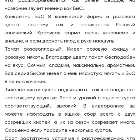
что расшифровывается как Бычье Сердце, но
название звучит именно как БыС.
Конкретно БыС 8 конической формы и розового
цвета, поэтому так и называется Розовый
конический. Красивая форма очень узнаваема и
внешне, и если держать плод в руке наощупь.
Томат розовоплодный. Имеет розовую кожицу и
розовую мякоть. Благодаря цвету томат бесподобен
на вкус. Сочный, сладкий, максимально ароматный.
Вся серия БыСов имеет очень мясистую мякоть и БыС
8 не исключение.
Тяжёлые кисти нужно подвязывать, так как плоды по-
настоящему крупные. Зато и урожай с одного куста
соответствующий, высокий. В видеоролике вы
можете наблюдать в ящике сбор всего с двух
созревших кистей, а их за сезон созревает много.
Особенно если посадите несколько кустов.
Сорт достаточно устойчив к растрескиванию, что