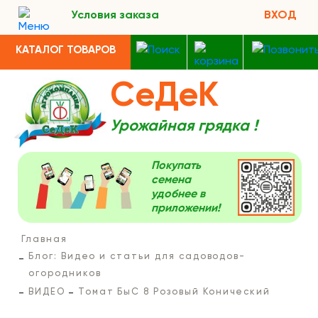
Условия заказа
ВХОД
КАТАЛОГ ТОВАРОВ
СеДеК
Урожайная грядка !
Покупать
семена
удобнее в
приложении!
Главная
Блог: Видео и статьи для садоводов-
огородников
ВИДЕО
Томат БыС 8 Розовый Конический