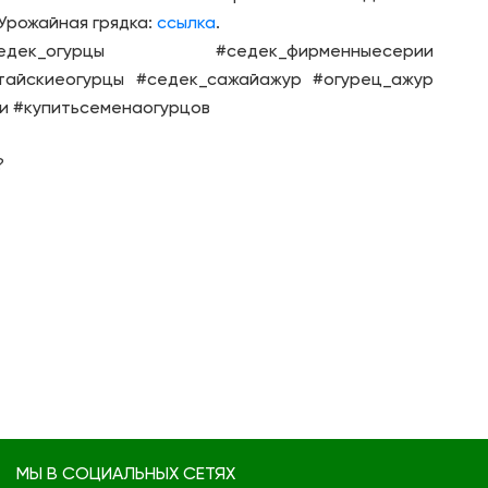
 Урожайная грядка:
ссылка
.
дек_огурцы #седек_фирменныесерии
тайскиеогурцы #седек_сажайажур #огурец_ажур
и #купитьсеменаогурцов
?
МЫ В СОЦИАЛЬНЫХ СЕТЯХ