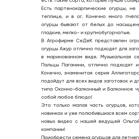
есть такие сорта, которые лучше собир
Есть партенокарпические огурцы, не
теплице, и в ог. Конечно много пчё
огурцы бывают от белых до насыщенн
гладкие, мелко- и крупнобугорчатые.
В Агрофирме СеДеК представлен огро
огурцы Ажур отлично подходят для заго
в маринованном виде. Музыкальная с
Пальцы Паганини, отлично подходят и
Конечно, знаменитая серия Аллигатор
подойдут для всех видов заготовок и д
типа Оконно-балконный и Балконное чу
собой любое блюдо!
Это только малая часть огурцов, ко
новинках и уже полюбившихся всем сорт
новых видео с нашей ведущей Ольгой
компании!
Приобрести семена огурцов для летнег