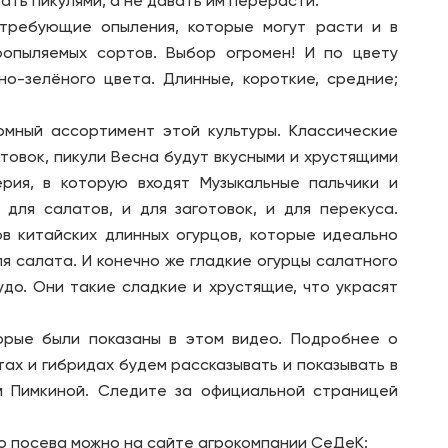
ать пикулями, а не давать им перерасти.
 требующие опыления, которые могут расти и в
лоопыляемых сортов. Выбор огромен! И по цвету
о-зелёного цвета. Длинные, короткие, средние;
мный ассортимент этой культуры. Классические
товок, пикули Весна будут вкусными и хрустящими
ерия, в которую входят Музыкальные пальчики и
 для салатов, и для заготовок, и для перекуса.
ов китайских длинных огурцов, которые идеально
ля салата. И конечно же гладкие огурцы салатного
до. Они такие сладкие и хрустящие, что украсят
торые были показаны в этом видео. Подробнее о
ах и гибридах будем рассказывать и показывать в
 Пимкиной. Следите за официальной страницей
о посева можно на сайте агрокомпании СеДеК: