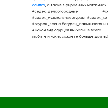
ссылка
, а также в фирменных магазинах
#седек_делаогородные #се
#седек_музыкальныеогурцы #седек_ки
#огурец_весна #огурец_пальцыпаганин
А какой вид огурцов вы больше всего
любите и каких сажаете больше других