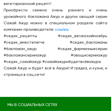
вегетарианский рецепт!
Приобрести семена очень раннего и очень
урожайного баклажана Ажур и других овощей серии
Сажай Ажур можно в специальном разделе сайта
компании-производителя:
ссылка
.
#седек_рецепты #седек_веганскийноябрь
#седек_вместелегче #седек_баклажаны
#баклажан_ажур #седек_фирменныесерии
#баклажансерииажур #овощисерииажур
#седек_сажайажур #сажайажурибудетвсёважуре
Сажай Ажур и будет всё в Ажуре! И грядка, и кухня, и
страница в соц.сети!
МЫ В СОЦИАЛЬНЫХ СЕТЯХ