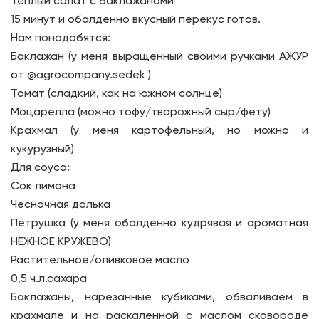
Теплый салат с баклажанами
15 минут и обалденно вкусный перекус готов.
Нам понадобятся:
Баклажан (у меня выращенный своими ручками АЖУР
от @agrocompany.sedek )
Томат (сладкий, как на южном солнце)
Моцарелла (можно тофу/творожный сыр/фету)
Крахмал (у меня картофельный, но можно и
кукурузный)
Для соуса:
Сок лимона
Чесночная долька
Петрушка (у меня обалденно кудрявая и ароматная
НЕЖНОЕ КРУЖЕВО)
Растительное/оливковое масло
0,5 ч.л.сахара
Баклажаны, нарезанные кубиками, обваливаем в
крахмале и на раскаленной с маслом сковороде