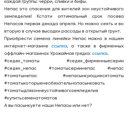
каждой группы: черри, сливки и бифы.
Непас это спасение для жителей зон неустойчивого
земледелия! Кстати оптимальный срок посева
Непасов первая декада апреля. Но можно сеять и во
вторую в случае высадки рассады в открытый грунт.
Приобрести семена линейки Непас можно в нашем
интернет-магазине
ссылка
, а также в фирменных
оффлайн-магазинах Урожайная грядка:
ссылка
.
#седек_томаты #седек_фирменныесерии
#седек_непас #томатысериинепас #непас
#томатынепас #непасынкующиесятоматы
#томатыкоторыенеобязательнопасынковать
#томатыдлязоннеустойчивогоземледелия
#купитьсеменатоматов
А вы пасынкуете наши Непасы или нет?