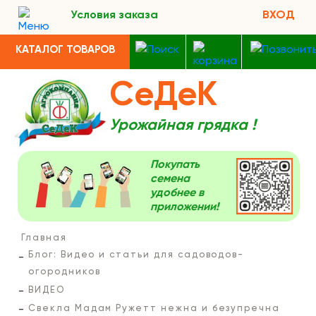
Условия заказа
ВХОД
КАТАЛОГ ТОВАРОВ
СеДеК
Урожайная грядка !
Покупать
семена
удобнее в
приложении!
Главная
Блог: Видео и статьи для садоводов-
огородников
ВИДЕО
Свекла Мадам Ружетт нежна и безупречна