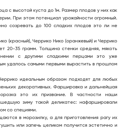
ца с высотой куста до 1м. Размер плодов у них как
ерии. При этом потенциал урожайности огромный.
но созревать до 100 сладких плодов это ли не
ко (красный), Черрико Нико (оранжевый) и Черрико
ет 20-35 грамм. Толщина стенки средняя, мякоть
внении с другими сладкими перцами это уже
рым удалось самыми первыми вырастить в прошлом
Черрико идеальным образом подходят для любых
леньких декоративных. Фаршировка и дальнейшая
морозка это их призвание. В частности наши
ошедшую зиму такой деликатес: нафаршировали
лом со специями.
аются в морозилку, а для приготовления рагу их
ушить или запечь целиком получится эстетично и