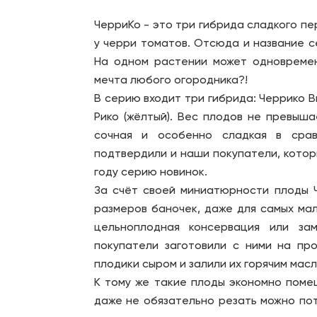
ЧерриКо - это три гибрида сладкого пер
у черри томатов. Отсюда и название с
На одном растении может одновремен
мечта любого огородника?!
В серию входит три гибрида: Черрико Ви
Рико (жёлтый). Вес плодов не превыша
сочная и особенно сладкая в сра
подтвердили и наши покупатели, кото
году серию новинок.
За счёт своей миниатюрности плоды 
размеров баночек, даже для самых ма
цельноплодная консервация или за
покупатели заготовили с ними на пр
плодики сыром и залили их горячим мас
К тому же такие плоды экономно помещ
даже не обязательно резать можно пот