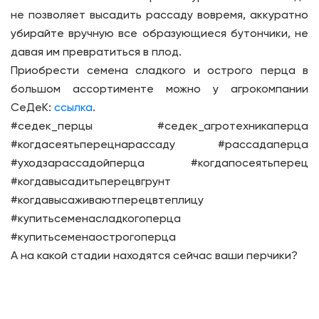
не позволяет высадить рассаду вовремя, аккуратно
убирайте вручную все образующиеся бутончики, не
давая им превратиться в плод.
Приобрести семена сладкого и острого перца в
большом ассортименте можно у агрокомпании
СеДеК:
ссылка
.
#седек_перцы #седек_агротехникаперца
#когдасеятьперецнарассаду #рассадаперца
#уходзарассадойперца #когдапосеятьперец
#когдавысадитьперецвгрунт
#когдавысаживаютперецвтеплицу
#купитьсеменасладкогоперца
#купитьсеменаострогоперца
А на какой стадии находятся сейчас ваши перчики?