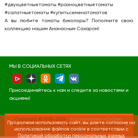
#двухцветныетоматы #разноцветныетоматы
#салатныетоматы #купитьсеменатоматов
А вы любите томаты биколоры? Пополните свою
коллекцию нашим Ананасным Сахаром!
МЫ В СОЦИАЛЬНЫХ СЕТЯХ
Присоединяйтесь к нам и следите за новостями и
акциями!
Copyright © 1995-2026
Агрокомпания «СеДеК»
Продолжая использовать сайт, вы даете согласие на
Все права защищены. Перепечатка материалов
использование файлов cookie в соответствии с
сайта только с разрешения владельца.
Политикой обработки персональных данных