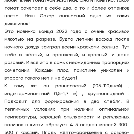
любителей томатной экзотики. Оно и понятно: такой
томат сочетает в себе два, а то и более оттенков
цвета. Наш Сахар ананасный одна из таких
диковинок!
Это новинка конца 2022 года с очень красивой
мякотью на разрезе. Будто летний восход после
ночного дождя заиграл всеми красками солнца. Тут
тебе и жёлтый, и оранжевый, и красный, и даже
розовый. И всё это в самых неожиданных пропорциях
сочетаний. Каждый плод поистине уникален и
второго такого нет и не будет!
К тому же он раннеспелый (105-110дней) ,
индетерминантный (1,5-1,7 м) , крупноплодный .
Подходит для формирования в два стебля. В
тепличных условиях при наличии оптимальной
температуры, хорошей опыляемости и регулярных
поливов в кисти образует 4-5 плодов массой 300-
500 г каждый. Плоды жёлто-оранжевые с розово-