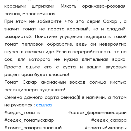
красными штрихами. Мякоть оранжево-розовая,
сочная, малосемянная.
При этом не забывайте, что это серия Сахар , а
значит томат не просто красивый, но и сладкий,
сахаристый. Поистине упущение подвергать такой
томат тепловой обработке, ведь он невероятно
вкусен в свежем виде. Если и перерабатывать, то на
сок, для которого не нужна длительная варка.
Просто ешьте его с куста и вашим вкусовым
рецепторам будет классно!
Томат Сахар ананасный восход солнца кистью
селекционера-художника!
Семена данного сорта сейчас(!) в наличии, а потом
не ручаемся :
ссылка
#седек_томаты #седек_фирменныесерии
#седек_томатысахар #седек_сахара
#томат_сахарананасный #томатыбиколоры