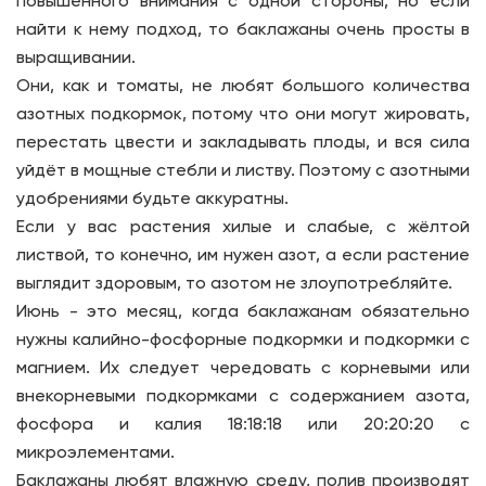
повышенного внимания с одной стороны, но если
найти к нему подход, то баклажаны очень просты в
выращивании.
Они, как и томаты, не любят большого количества
азотных подкормок, потому что они могут жировать,
перестать цвести и закладывать плоды, и вся сила
уйдёт в мощные стебли и листву. Поэтому с азотными
удобрениями будьте аккуратны.
Если у вас растения хилые и слабые, с жёлтой
листвой, то конечно, им нужен азот, а если растение
выглядит здоровым, то азотом не злоупотребляйте.
Июнь - это месяц, когда баклажанам обязательно
нужны калийно-фосфорные подкормки и подкормки с
магнием. Их следует чередовать с корневыми или
внекорневыми подкормками с содержанием азота,
фосфора и калия 18:18:18 или 20:20:20 с
микроэлементами.
Баклажаны любят влажную среду, полив производят