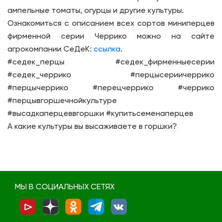
ампельные томаты, огурцы и другие культуры.
Ознакомиться с описанием всех сортов миниперцев
фирменной серии Черрико можно на сайте
агрокомпании СеДеК:
ссылка
.
#седек_перцы #седек_фирменныесерии
#седек_черрико #перцысериичеррико
#перцычеррико #перецчеррико #черрико
#перцывгоршечнойкультуре
#высадкаперцеввгоршки #купитьсеменаперцев
А какие культуры вы высаживаете в горшки?
МЫ В СОЦИАЛЬНЫХ СЕТЯХ