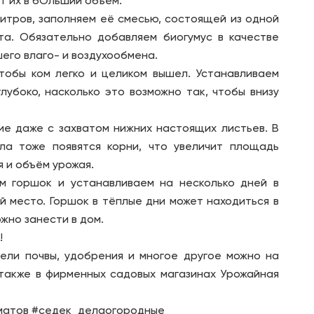
т их в бОльший объём.
итров, заполняем её смесью, состоящей из одной
та. Обязательно добавляем биогумус в качестве
его влаго- и воздухообмена.
тобы ком легко и целиком вышел. Устанавливаем
лубоко, насколько это возможно так, чтобы внизу
ие даже с захватом нижних настоящих листьев. В
ла тоже появятся корни, что увеличит площадь
я и объём урожая.
м горшок и устанавливаем на несколько дней в
 место. Горшок в тёплые дни может находиться в
ожно занести в дом.
!
тели почвы, удобрения и многое другое можно на
 также в фирменных садовых магазинах Урожайная
матов #седек_делаогородные