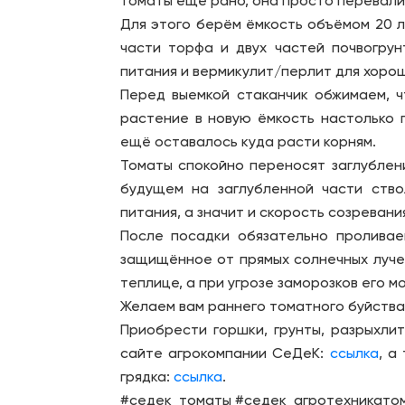
томаты ещё рано, она просто перевали
Для этого берём ёмкость объёмом 20 л
части торфа и двух частей почвогрун
питания и вермикулит/перлит для хорош
Перед выемкой стаканчик обжимаем, ч
растение в новую ёмкость настолько г
ещё оставалось куда расти корням.
Томаты спокойно переносят заглублен
будущем на заглубленной части ство
питания, а значит и скорость созревани
После посадки обязательно проливае
защищённое от прямых солнечных лучей
теплице, а при угрозе заморозков его м
Желаем вам раннего томатного буйства
Приобрести горшки, грунты, разрыхли
сайте агрокомпании СеДеК:
ссылка
, а
грядка:
ссылка
.
#седек_томаты #седек_агротехникато