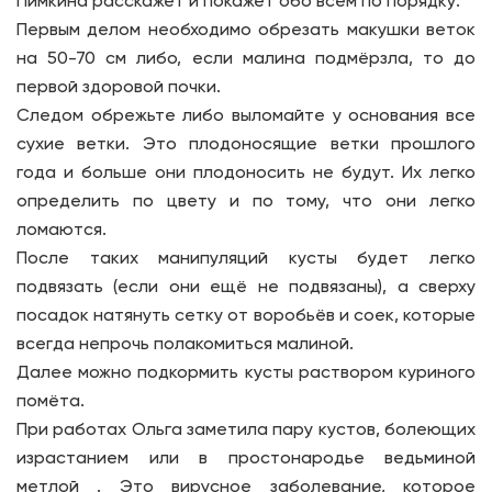
Пимкина расскажет и покажет обо всём по порядку:
Первым делом необходимо обрезать макушки веток
на 50-70 см либо, если малина подмёрзла, то до
первой здоровой почки.
Следом обрежьте либо выломайте у основания все
сухие ветки. Это плодоносящие ветки прошлого
года и больше они плодоносить не будут. Их легко
определить по цвету и по тому, что они легко
ломаются.
После таких манипуляций кусты будет легко
подвязать (если они ещё не подвязаны), а сверху
посадок натянуть сетку от воробьёв и соек, которые
всегда непрочь полакомиться малиной.
Далее можно подкормить кусты раствором куриного
помёта.
При работах Ольга заметила пару кустов, болеющих
израстанием или в простонародье ведьминой
метлой . Это вирусное заболевание, которое