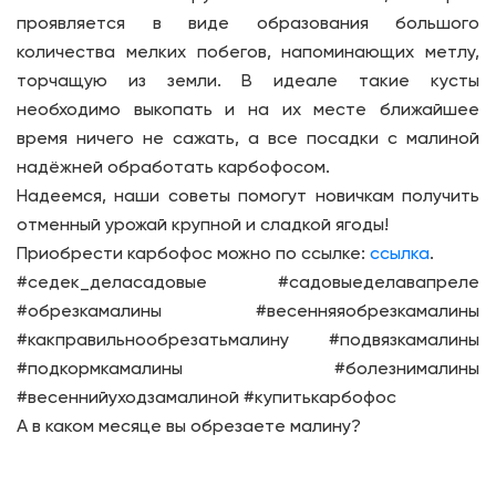
проявляется в виде образования большого
количества мелких побегов, напоминающих метлу,
торчащую из земли. В идеале такие кусты
необходимо выкопать и на их месте ближайшее
время ничего не сажать, а все посадки с малиной
надёжней обработать карбофосом.
Надеемся, наши советы помогут новичкам получить
отменный урожай крупной и сладкой ягоды!
Приобрести карбофос можно по ссылке:
ссылка
.
#седек_деласадовые #садовыеделавапреле
#обрезкамалины #весенняяобрезкамалины
#какправильнообрезатьмалину #подвязкамалины
#подкормкамалины #болезнималины
#весеннийуходзамалиной #купитькарбофос
А в каком месяце вы обрезаете малину?