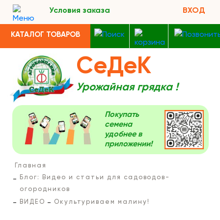
Условия заказа
ВХОД
КАТАЛОГ ТОВАРОВ
СеДеК
Урожайная грядка !
Покупать
семена
удобнее в
приложении!
Главная
Блог: Видео и статьи для садоводов-
огородников
ВИДЕО
Окультуриваем малину!