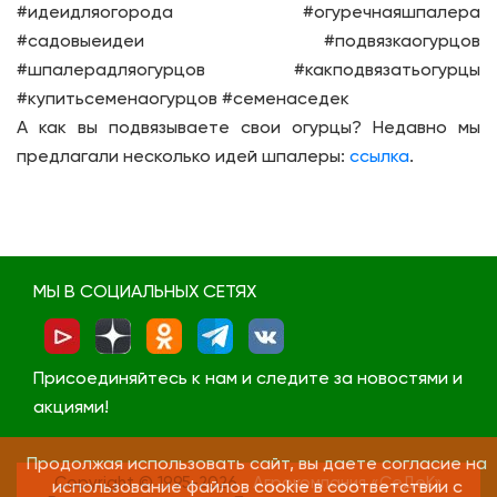
#идеидляогорода #огуречнаяшпалера
#садовыеидеи #подвязкаогурцов
#шпалерадляогурцов #какподвязатьогурцы
#купитьсеменаогурцов #семенаседек
А как вы подвязываете свои огурцы? Недавно мы
предлагали несколько идей шпалеры:
ссылка
.
МЫ В СОЦИАЛЬНЫХ СЕТЯХ
Присоединяйтесь к нам и следите за новостями и
акциями!
Продолжая использовать сайт, вы даете согласие на
Copyright © 1995-2026
Агрокомпания «СеДеК»
использование файлов cookie в соответствии с