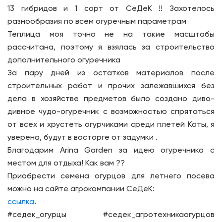
13 гибридов и 1 сорт от СеДеК !! Захотелось
разнообразия по всем огуречным параметрам
Теплица моя точно не на такие масштабы
рассчитана, поэтому я взялась за строительство
дополнительного огуречника
За пару дней из остатков материалов после
строительных работ и прочих залежавшихся без
дела в хозяйстве предметов было создано диво-
дивное чудо-огуречник с возможностью спрятаться
от всех и хрустеть огурчиками среди плетей Коты, я
уверена, будут в восторге от задумки .
Благодарим Arina Garden за идею огуречника с
местом для отдыха! Как вам ??
Приобрести семена огурцов для летнего посева
можно на сайте агрокомпании СеДеК:
ссылка
.
#седек_огурцы #седек_агротехникаогурцов