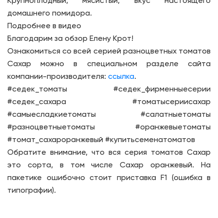
Крупноплодный, мясистый, вкус настоящего
домашнего помидора.
Подробнее в видео
Благодарим за обзор Елену Крот!
Ознакомиться со всей серией разноцветных томатов
Сахар можно в специальном разделе сайта
компании-производителя:
ссылка
.
#седек_томаты #седек_фирменныесерии
#седек_сахара #томатысериисахар
#самыесладкиетоматы #салатныетоматы
#разноцветныетоматы #оранжевыетоматы
#томат_сахароранжевый #купитьсеменатоматов
Обратите внимание, что вся серия томатов Сахар
это сорта, в том числе Сахар оранжевый. На
пакетике ошибочно стоит приставка F1 (ошибка в
типографии).