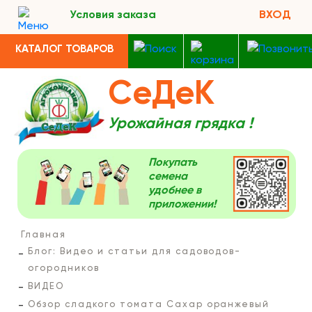
Условия заказа
ВХОД
КАТАЛОГ ТОВАРОВ
СеДеК
Урожайная грядка !
Покупать
семена
удобнее в
приложении!
Главная
Блог: Видео и статьи для садоводов-
огородников
ВИДЕО
Обзор сладкого томата Сахар оранжевый