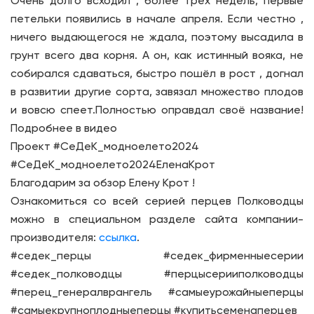
Очень долго всходил , более трёх недель, первые
петельки появились в начале апреля. Если честно ,
ничего выдающегося не ждала, поэтому высадила в
грунт всего два корня. А он, как истинный вояка, не
собирался сдаваться, быстро пошёл в рост , догнал
в развитии другие сорта, завязал множество плодов
и вовсю спеет.Полностью оправдал своё название!
Подробнее в видео
Проект #СеДеК_модноелето2024
#СеДеК_модноелето2024ЕленаКрот
Благодарим за обзор Елену Крот !
Ознакомиться со всей серией перцев Полководцы
можно в специальном разделе сайта компании-
производителя:
ссылка
.
#седек_перцы #седек_фирменныесерии
#седек_полководцы #перцысерииполководцы
#перец_генералврангель #самыеурожайныеперцы
#самыекрупноплодныеперцы #купитьсеменаперцев