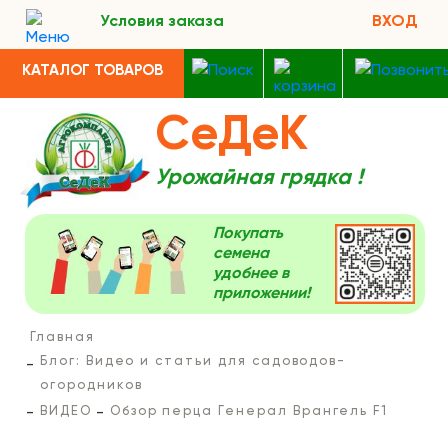
Условия заказа
ВХОД
КАТАЛОГ ТОВАРОВ
СеДеК
Урожайная грядка !
Покупать
семена
удобнее в
приложении!
Главная
Блог: Видео и статьи для садоводов-
огородников
ВИДЕО
Обзор перца Генерал Врангель F1