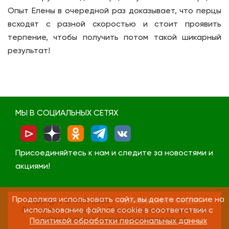
Опыт Елены в очередной раз доказывает, что перцы
всходят с разной скоростью и стоит проявить
терпение, чтобы получить потом такой шикарный
результат!
МЫ В СОЦИАЛЬНЫХ СЕТЯХ
Присоединяйтесь к нам и следите за новостями и
акциями!
Продолжая использовать сайт, вы даете согласие на
Copyright © 1995-2026
Агрокомпания «СеДеК»
Все права защищены. Перепечатка материалов
использование файлов cookie в соответствии с
сайта только с разрешения владельца.
Политикой обработки персональных данных