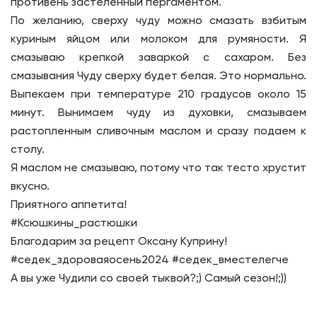
противень застеленный пергаментом.
По желанию, сверху чуду можно смазать взбитым
куриным яйцом или молоком для румяности. Я
смазываю крепкой заваркой с сахаром. Без
смазывания Чуду сверху будет белая. Это нормально.
Выпекаем при температуре 210 градусов около 15
минут. Вынимаем чуду из духовки, смазываем
растопленным сливочным маслом и сразу подаем к
столу.
Я маслом не смазываю, потому что так тесто хрустит
вкусно.
Приятного аппетита!
#Ксюшкины_растюшки
Благодарим за рецепт Оксану Куприну!
#седек_здороваяосень2024 #седек_вместелегче
А вы уже Чудили со своей тыквой?;) Самый сезон!;))