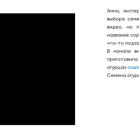
Анна, экспе
выборе семя
видео, но 
названия сор
что-то подз
В начале ви
приготовила
огурцах
ссыл
Семена огур