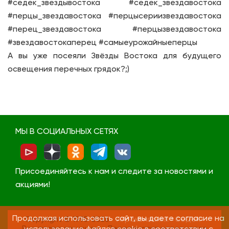
#седек_звездывостока #седек_звездавостока
#перцы_звездавостока #перцысериизвездавостока
#перец_звездавостока #перцызвездавостока
#звездавостокаперец #самыеурожайныеперцы
А вы уже посеяли Звёзды Востока для будущего
освещения перечных грядок?;)
МЫ В СОЦИАЛЬНЫХ СЕТЯХ
Присоединяйтесь к нам и следите за новостями и
акциями!
Продолжая использовать сайт, вы даете согласие на
Copyright © 1995-2026
Агрокомпания «СеДеК»
Все права защищены. Перепечатка материалов