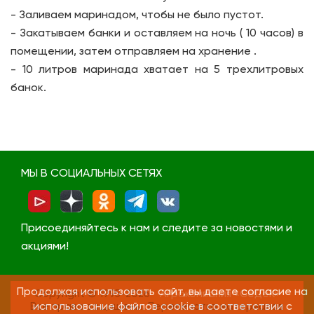
- Заливаем маринадом, чтобы не было пустот.
- Закатываем банки и оставляем на ночь ( 10 часов) в
помещении, затем отправляем на хранение .
- 10 литров маринада хватает на 5 трехлитровых
банок.
МЫ В СОЦИАЛЬНЫХ СЕТЯХ
Присоединяйтесь к нам и следите за новостями и
акциями!
Продолжая использовать сайт, вы даете согласие на
Copyright © 1995-2026
Агрокомпания «СеДеК»
Все права защищены. Перепечатка материалов
использование файлов cookie в соответствии с