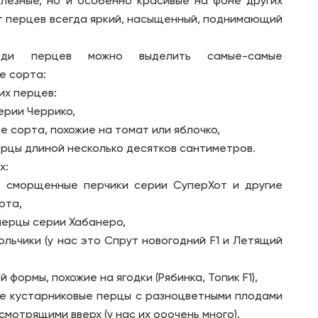
олезные, но и особенно красивые на фоне других
т перцев всегда яркий, насыщенный, поднимающий
и перцев можно выделить самые-самые
е сорта:
их перцев:
ерии Черрико,
 сорта, похожие на томат или яблочко,
ерцы длиной несколько десятков сантиметров.
х:
 сморщенные перчики серии СуперХот и другие
рта,
ерцы серии Хабанеро,
льчики (у нас это Спрут новогодний F1 и Летящий
 формы, похожие на ягодки (Рябинка, Топик F1),
е кустарниковые перцы с разноцветными плодами
 смотрящими вверх (у нас их ооочень много).