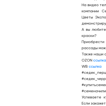
На видео те
компании С
Цветы Экспо
демонстриру
А вы любите
краски?
Приобрести
рассады мож
Также наши 
OZON
ссылк
WB
ссылка
#седек_пер
#седек_чер
#купитьсе
#семеначили
Успеваете к
Если закажет