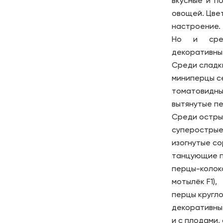
вкусные и п
овощей. Цве
настроение.
Но и сред
декоративны
Среди сладк
миниперцы с
томатовидные
вытянутые п
Среди остры
суперострые
изогнутые со
танцующие п
перцы-колоко
мотылёк F1),
перцы круглой
декоративны
и с плодами,