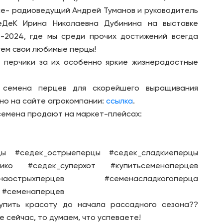
ле- радиоведущий Андрей Туманов и руководитель
еДеК Ирина Николаевна Дубинина на выставке
-2024, где мы среди прочих достижений всегда
ем свои любимые перцы!
 перчики за их особенно яркие жизнерадостные
 семена перцев для скорейшего выращивания
но на сайте агрокомпании:
ссылка
.
семена продают на маркет-плейсах:
а
цы #седек_острыеперцы #седек_сладкиеперцы
рико #седек_суперхот #купитьсеменаперцев
менаострыхперцев #семенасладкогоперца
 #семенаперцев
упить красоту до начала рассадного сезона??
е сейчас, то думаем, что успеваете!