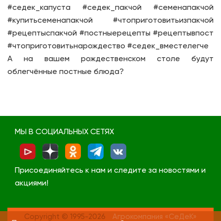
#седек_капуста #седек_пакчой #семенапакчой
#купитьсеменапакчой #чтоприготовитьизпакчой
#рецептыспакчой #постныерецепты #рецептывпост
#чтоприготовитьнарождество #седек_вместелегче
А на вашем рождественском столе будут
облегчённые постные блюда?
МЫ В СОЦИАЛЬНЫХ СЕТЯХ
Присоединяйтесь к нам и следите за новостями и
акциями!
Copyright © 1995-2026
Агрокомпания «СеДеК»