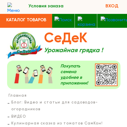
Условия заказа
ВХОД
КАТАЛОГ ТОВАРОВ
СеДеК
Урожайная грядка !
Покупать
семена
удобнее в
приложении!
Главная
Блог: Видео и статьи для садоводов-
огородников
ВИДЕО
Кулинарная сказка из томатов СамКон!