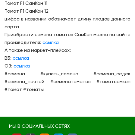
Томат F1 СамКон 11
Томат F1 СамКон 12
цифра в названии обозначает длину плодов данного
сорта.
Приобрести семена томатов СамКон можно на сайте
производителя:
ссылка
А также на маркет-плейсах:
ВБ:
ссылка
ОЗ:
ссылка
#семена #купить_семена #семена_седек
#семена_почтой #семенатоматов #томатсамкон
#томат #томаты
МЫ В СОЦИАЛЬНЫХ СЕТЯХ