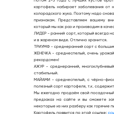
Потом 2-3 года с лучших кустов брат
картофель набирает заболевания от н
колорадского жука. Поэтому надо снова
признакам. Представляем вашему вн
который мы как раз и производим в каче
ЛИДЕР - ранний сорт, который всегда на
и в жареном виде. Отлично хранится.
ТРИУМФ - среднеранний сорт с большим
ЖЕНЕЧКА - среднеспелый, очень урожай
рекордсмен!
АЖУР - среднеранний, многоклубневый
стабильный.
МАЙАМИ - среднеспелый, с чёрно-фио
полезный сорт картофеля, т.к. содержи
Мы ежегодно продаём свой посадочный
предзаказ на сайте и вы сможете за
некоторые из них разберу как горячие п
Картофель появится по этой ссылке:
сс