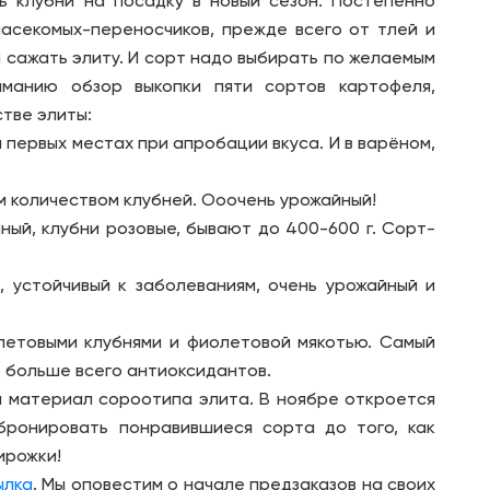
ь клубни на посадку в новый сезон. Постепенно
асекомых-переносчиков, прежде всего от тлей и
 сажать элиту. И сорт надо выбирать по желаемым
иманию обзор выкопки пяти сортов картофеля,
стве элиты:
 первых местах при апробации вкуса. И в варёном,
 количеством клубней. Ооочень урожайный!
ный, клубни розовые, бывают до 400-600 г. Сорт-
, устойчивый к заболеваниям, очень урожайный и
летовыми клубнями и фиолетовой мякотью. Самый
т больше всего антиоксидантов.
 материал сороотипа элита. В ноябре откроется
бронировать понравившиеся сорта до того, как
ирожки!
ылка
. Мы оповестим о начале предзаказов на своих