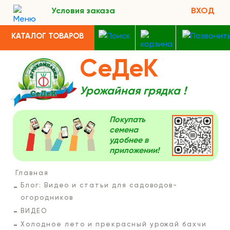
Условия заказа
ВХОД
КАТАЛОГ ТОВАРОВ
СеДеК
Урожайная грядка !
Покупать
семена
удобнее в
приложении!
Главная
Блог: Видео и статьи для садоводов-
огородников
ВИДЕО
Холодное лето и прекрасный урожай бахчи