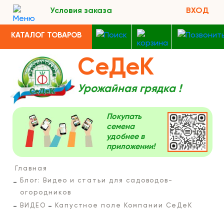
Условия заказа
ВХОД
КАТАЛОГ ТОВАРОВ
СеДеК
Урожайная грядка !
Покупать
семена
удобнее в
приложении!
Главная
Блог: Видео и статьи для садоводов-
огородников
ВИДЕО
Капустное поле Компании СеДеК