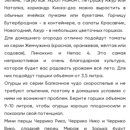
Зелень, такую как Укроп Мамонт, петрушку Ажур или
Наталка, кориандр Кинза-дза можно вырастить в
обычных ячейках пучками или букетами. Горчицу
Бутербродная - в контейнере, а салаты Красавчик,
Новогодний, Ажур - в небольших цветочных горшках.
Для домашнего огорода отлично подойдут томаты
из серии Жемчужина (красная, оранжевая, жёлтая или
садовая), Пиноккио и Непас 4. Это самая
неприхотливая и очень благодарная культура,
которая будет вас радовать урожаем всё лето. Для
них подойдут горшки объёмом от 3,5 литра.
Огурцы из серии Балконное чудо скороспелые и не
требуют опыления, поэтому в домашних условиях с
ними не возникнет проблем. Берите горшки объёмом
9-10 литров, чтобы огурцы хорошо плодоносили и
показали свой потенциал.
Мини перцы Черрико Рико, Черрико Нико и Черрико
Вико, сладкий перец Мираж и Зорька будут