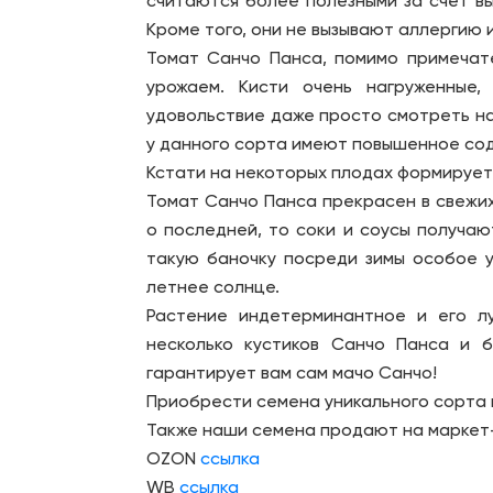
считаются более полезными за счёт в
Кроме того, они не вызывают аллергию 
Томат Санчо Панса, помимо примечате
урожаем. Кисти очень нагруженные
удовольствие даже просто смотреть на 
у данного сорта имеют повышенное со
Кстати на некоторых плодах формируетс
Томат Санчо Панса прекрасен в свежих 
о последней, то соки и соусы получаю
такую баночку посреди зимы особое у
летнее солнце.
Растение индетерминантное и его л
несколько кустиков Санчо Панса и 
гарантирует вам сам мачо Санчо!
Приобрести семена уникального сорта 
Также наши семена продают на маркет
OZON
ссылка
WB
ссылка