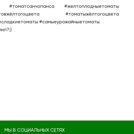
а #томатсанчопанса #желтоплодныетоматы
вжёлтогоцвета #томатыжёлтогоцвета
есладкиетоматы #самыеурожайныетоматы
ил?;)
МЫ В СОЦИАЛЬНЫХ СЕТЯХ