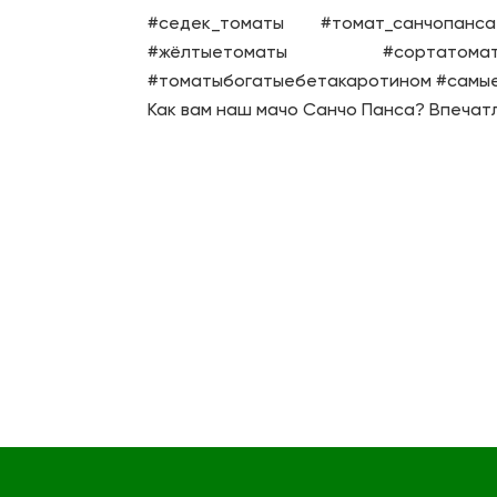
#седек_томаты #томат_санчопанс
#жёлтыетоматы #сортатомато
#томатыбогатыебетакаротином #самы
Как вам наш мачо Санчо Панса? Впечатл