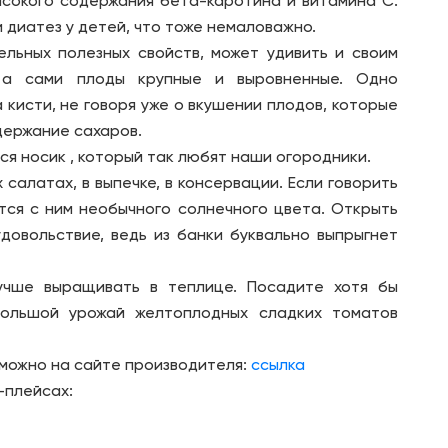
ысокого содержания бета-каротина и витамина С.
и диатез у детей, что тоже немаловажно.
льных полезных свойств, может удивить и своим
, а сами плоды крупные и выровненные. Одно
кисти, не говоря уже о вкушении плодов, которые
держание сахаров.
я носик , который так любят наши огородники.
салатах, в выпечке, в консервации. Если говорить
тся с ним необычного солнечного цвета. Открыть
довольствие, ведь из банки буквально выпрыгнет
учше выращивать в теплице. Посадите хотя бы
большой урожай желтоплодных сладких томатов
можно на сайте производителя:
ссылка
-плейсах: