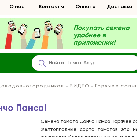
О нас
Контакты
Оплата
Доставка
Покупать семена
удобнее в
приложении!
адоводов-огородников
ВИДЕО
Горячее солн
нчо Панса!
Семена томата Санчо Панса. Горячее со
Желтоплодные сорта томатов это не