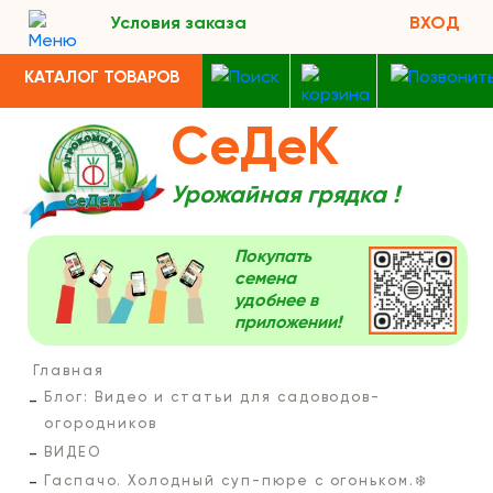
Условия заказа
ВХОД
КАТАЛОГ ТОВАРОВ
СеДеК
Урожайная грядка !
Покупать
семена
удобнее в
приложении!
Главная
Блог: Видео и статьи для садоводов-
огородников
ВИДЕО
Гаспачо. Холодный суп-пюре с огоньком.❄️