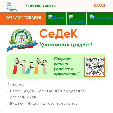
Условия заказа
ВХОД
КАТАЛОГ ТОВАРОВ
СеДеК
Урожайная грядка !
Покупать
семена
удобнее в
приложении!
Главная
Блог: Видео и статьи для садоводов-
огородников
ВИДЕО
Чудо чудное, момордика