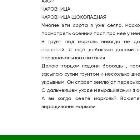
АЖУР
ЧАРОВНИЦА
ЧАРОВНИЦА ШОКОЛАДНАЯ
Многие эти сорта я уже сеяла, морко
посмотреть осенний пост про неё у меня
В грунт под морковь никогда не до
перегной. Я ещё добавляю доломитов
первоначального питания
Делаю торцом ладони борозды , про
засыпаю сухим грунтом и несколько дн
укрывным. Он спасет землю от пересыха
О дальнейшем уходе и выращивании я о
А вы когда сеете морковь? Воюете
выращивания моркови