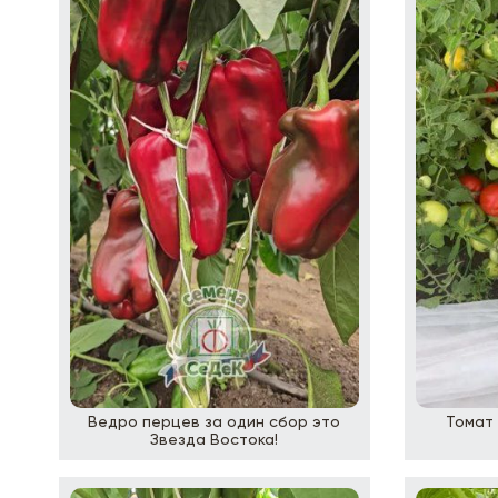
Ведро перцев за один сбор это
Томат 
Звезда Востока!