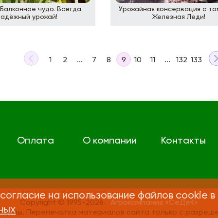
Балконное чудо. Всегда
Урожайная консервация с т
надёжный урожай!
Железная Леди!
1
2
...
7
8
9
10
11
...
132
133
Оплата
О компании
Контакты
согласие на использование файлов cookie в
Copyright © 1995-2026
Агрокомпания «СеДеК»
ных
ищены. Перепечатка материалов сайта только с разреше