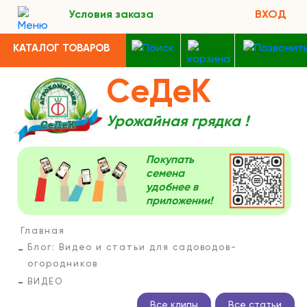
Условия заказа
ВХОД
КАТАЛОГ ТОВАРОВ
СеДеК
Урожайная грядка !
Покупать
семена
удобнее в
приложении!
Главная
Блог: Видео и статьи для садоводов-
огородников
ВИДЕО
Все клипы
Все статьи