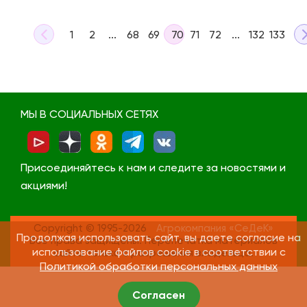
1
2
...
68
69
70
71
72
...
132
133
МЫ В СОЦИАЛЬНЫХ СЕТЯХ
Присоединяйтесь к нам и следите за новостями и
акциями!
Copyright © 1995-2026
Агрокомпания «СеДеК»
Продолжая использовать сайт, вы даете согласие на
Все права защищены. Перепечатка материалов
использование файлов cookie в соответствии с
сайта только с разрешения владельца.
Политикой обработки персональных данных
Согласен