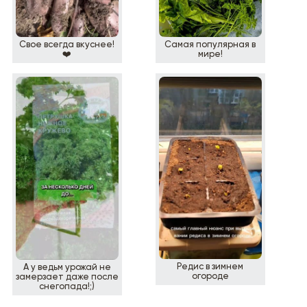
Свое всегда вкуснее!
Самая популярная в
❤️
мире!
Редис в зимнем
А у ведьм урожай не
огороде
замерзает даже после
снегопада!;)