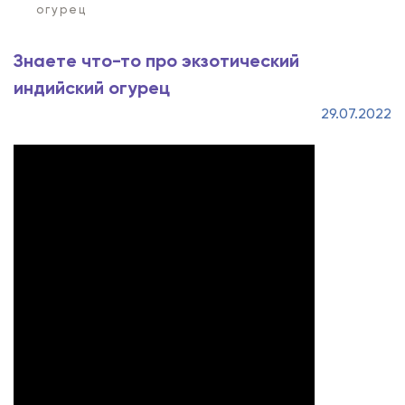
огурец
Знаете что-то про экзотический
индийский огурец
29.07.2022