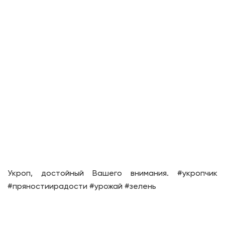
Укроп, достойный Вашего внимания. #укропчик
#пряностиирадости #урожай #зелень