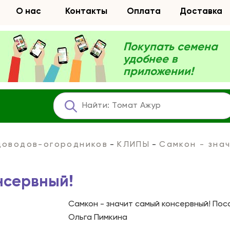
О нас
Контакты
Оплата
Доставка
Покупать семена
удобнее в
приложении!
адоводов-огородников
КЛИПЫ
Самкон - зна
нсервный!
Самкон - значит самый консервный! Пос
Ольга Пимкина