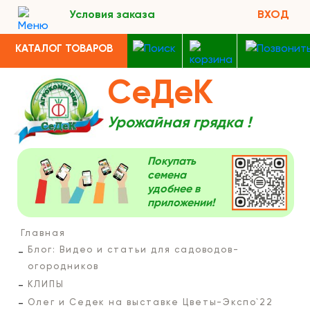
Условия заказа
ВХОД
КАТАЛОГ ТОВАРОВ
СеДеК
Урожайная грядка !
Покупать
семена
удобнее в
приложении!
Главная
Блог: Видео и статьи для садоводов-
огородников
КЛИПЫ
Олег и Седек на выставке Цветы-Экспо`22