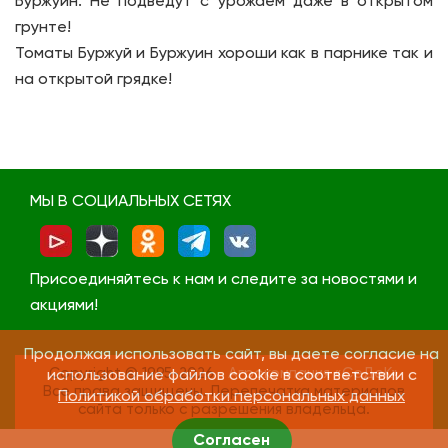
Буржуин. Не подведут с урожаем даже в открытом
грунте!
Томаты Буржуй и Буржуин хороши как в парнике так и
на открытой грядке!
МЫ В СОЦИАЛЬНЫХ СЕТЯХ
Присоединяйтесь к нам и следите за новостями и
акциями!
Продолжая использовать сайт, вы даете согласие на
Copyright © 1995-2026
Агрокомпания «СеДеК»
использование файлов cookie в соответствии с
Все права защищены. Перепечатка материалов
Политикой обработки персональных данных
сайта только с разрешения владельца.
Согласен