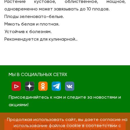
Растение кустовое, облиственное, мощное,
одновременно может завязывать до 10 плодов.
Плоды зеленовато-белые.
Мякоть белая и плотная.
Устойчив к болезням.
Рекомендуется для кулинарной..
МЫ В СОЦИАЛЬНЫХ СЕТЯХ
Присоединяйтесь к нам и следите за новостями и
акциями!
Продолжая использовать сайт, вы даете согласие на
Copyright © 1995-2026
Агрокомпания «СеДеК»
использование файлов cookie в соответствии с
Все права защищены. Перепечатка материалов