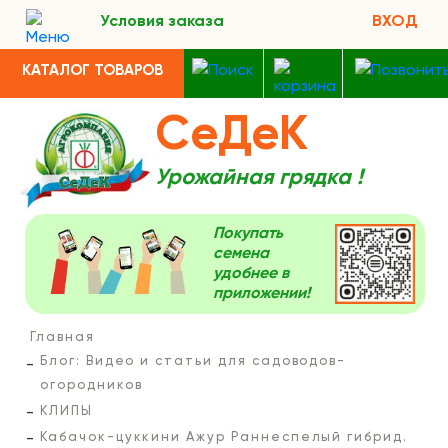
Условия заказа
ВХОД
КАТАЛОГ ТОВАРОВ
СеДеК
Урожайная грядка !
Покупать
семена
удобнее в
приложении!
Главная
Блог: Видео и статьи для садоводов-
огородников
КЛИПЫ
Кабачок-цуккини Ажур Раннеспелый гибрид.