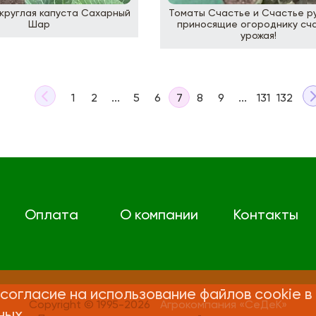
круглая капуста Сахарный
Томаты Счастье и Счастье ру
Шар
приносящие огороднику сч
урожая!
1
2
...
5
6
7
8
9
...
131
132
Оплата
О компании
Контакты
согласие на использование файлов cookie в
Copyright © 1995-2026
Агрокомпания «СеДеК»
ных